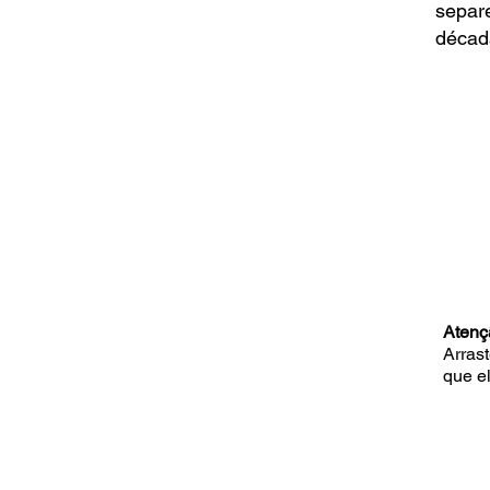
separ
década
Atenç
Arrast
que el