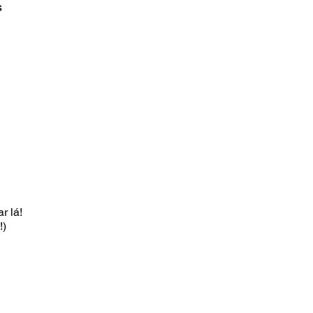
s
r lá!
!)