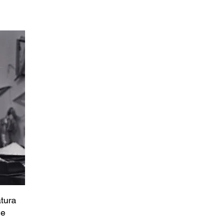
atura
ue